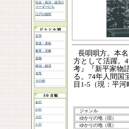
社会・政治・経済の
リーダーたち
江戸の残照
文学
音楽・美術
教育・宗教
長唄唄方。本名
芸能
方として活躍。
政治・経済
考』『新平家物
女性
る。74年人間国
その他
目1-5（現：平
あ行
か行
ジャンル
さ行
ゆかりの地（旧）
た行
ゆかりの地（現）