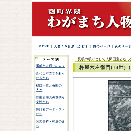
MENU
|
人名５０音順【か行】
|
前のページ
|
次のペー
長唄の唄方として人間国宝となっ
番町文人通りの人々
杵屋六左衛門(14世)
近代日本文学を彩っ
た人たち
樋口一葉と番町の
人々
麹町界隈の先進的な
女性たち
輝けるアーティスト
たち
音楽発祥・発展のま
ち